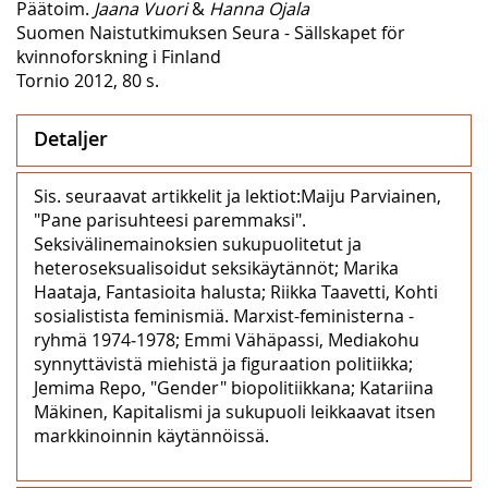
Päätoim.
Jaana Vuori
&
Hanna Ojala
Suomen Naistutkimuksen Seura - Sällskapet för
kvinnoforskning i Finland
Tornio 2012, 80 s.
Detaljer
Sis. seuraavat artikkelit ja lektiot:Maiju Parviainen,
"Pane parisuhteesi paremmaksi".
Seksivälinemainoksien sukupuolitetut ja
heteroseksualisoidut seksikäytännöt; Marika
Haataja, Fantasioita halusta; Riikka Taavetti, Kohti
sosialistista feminismiä. Marxist-feministerna -
ryhmä 1974‒1978; Emmi Vähäpassi, Mediakohu
synnyttävistä miehistä ja figuraation politiikka;
Jemima Repo, "Gender" biopolitiikkana; Katariina
Mäkinen, Kapitalismi ja sukupuoli leikkaavat itsen
markkinoinnin käytännöissä.