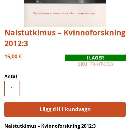
Hoppa
Naistutkimus – Kvinnoforskning
till
2012:3
början
av
bildgalleriet
15,00 €
I LAGER
SKU
78-NT-25:3
Antal
Lägg till i kundvagn
Naistutkimus – Kvinnoforskning 2012:3