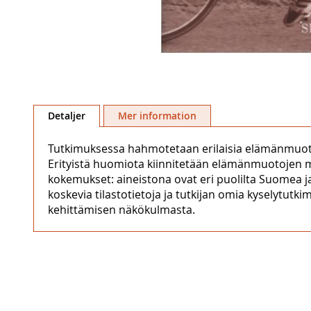
Hoppa
till
Detaljer
Mer information
början
av
Tutkimuksessa hahmotetaan erilaisia elämänmuotoj
bildgalleriet
Erityistä huomiota kiinnitetään elämänmuotojen mu
kokemukset: aineistona ovat eri puolilta Suomea ja
koskevia tilastotietoja ja tutkijan omia kyselyt
kehittämisen näkökulmasta.