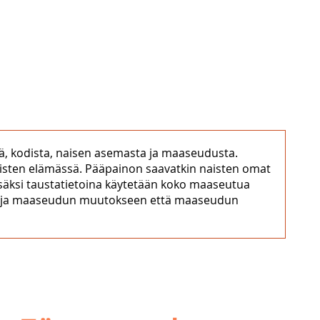
ä, kodista, naisen asemasta ja maaseudusta.
naisten elämässä. Pääpainon saavatkin naisten omat
Lisäksi taustatietoina käytetään koko maaseutua
maan ja maaseudun muutokseen että maaseudun