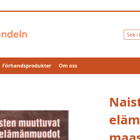
Sök
Förhandsprodukter
Om oss
Nais
elä
maas