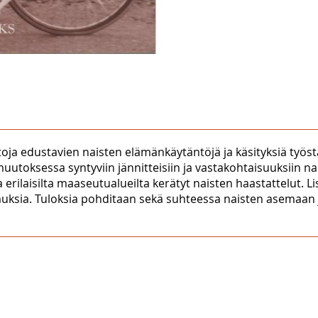
a edustavien naisten elämänkäytäntöjä ja käsityksiä työst
utoksessa syntyviin jännitteisiin ja vastakohtaisuuksiin 
 erilaisilta maaseutualueilta kerätyt naisten haastattelut. 
utkimuksia. Tuloksia pohditaan sekä suhteessa naisten ase