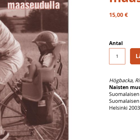
15,00 €
Antal
L
Högbacka, Rii
Naisten mu
Suomalaisen 
Suomalaisen 
Helsinki 2003