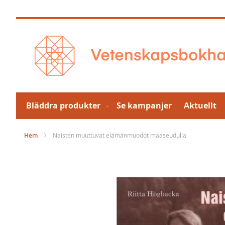
Hoppa
till
innehållet
Bläddra produkter
Se kampanjer
Aktuellt
Hem
Naisten muuttuvat elämänmuodot maaseudulla
Hoppa
till
slutet
av
bildgalleriet