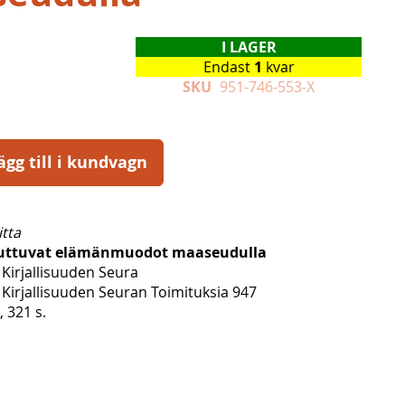
I LAGER
Endast
1
kvar
SKU
951-746-553-X
ägg till i kundvagn
tta
uttuvat elämänmuodot maaseudulla
Kirjallisuuden Seura
Kirjallisuuden Seuran Toimituksia 947
, 321 s.