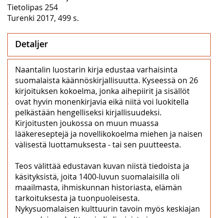
Tietolipas 254
Turenki 2017, 499 s.
Detaljer
Naantalin luostarin kirja edustaa varhaisinta
suomalaista käännöskirjallisuutta. Kyseessä on 26
kirjoituksen kokoelma, jonka aihepiirit ja sisällöt
ovat hyvin monenkirjavia eikä niitä voi luokitella
pelkästään hengelliseksi kirjallisuudeksi.
Kirjoitusten joukossa on muun muassa
lääkereseptejä ja novellikokoelma miehen ja naisen
välisestä luottamuksesta - tai sen puutteesta.
Teos välittää edustavan kuvan niistä tiedoista ja
käsityksistä, joita 1400-luvun suomalaisilla oli
maailmasta, ihmiskunnan historiasta, elämän
tarkoituksesta ja tuonpuoleisesta.
Nykysuomalaisen kulttuurin tavoin myös keskiajan