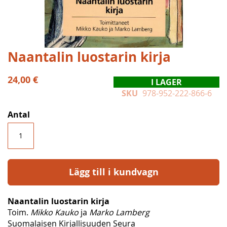
Hoppa
Naantalin luostarin kirja
till
början
24,00 €
I LAGER
av
SKU
978-952-222-866-6
bildgalleriet
Antal
Lägg till i kundvagn
Naantalin luostarin kirja
Toim.
Mikko Kauko
ja
Marko Lamberg
Suomalaisen Kirjallisuuden Seura