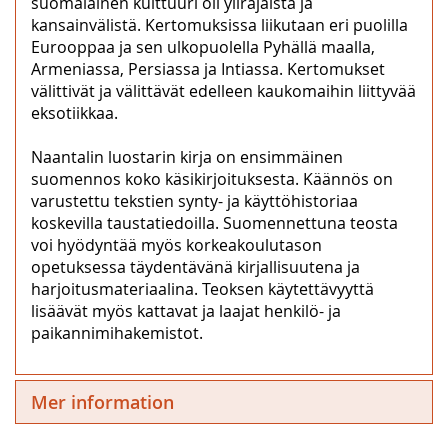
suomalainen kulttuuri oli ylirajaista ja
kansainvälistä. Kertomuksissa liikutaan eri puolilla
Eurooppaa ja sen ulkopuolella Pyhällä maalla,
Armeniassa, Persiassa ja Intiassa. Kertomukset
välittivät ja välittävät edelleen kaukomaihin liittyvää
eksotiikkaa.
Naantalin luostarin kirja on ensimmäinen
suomennos koko käsikirjoituksesta. Käännös on
varustettu tekstien synty- ja käyttöhistoriaa
koskevilla taustatiedoilla. Suomennettuna teosta
voi hyödyntää myös korkeakoulutason
opetuksessa täydentävänä kirjallisuutena ja
harjoitusmateriaalina. Teoksen käytettävyyttä
lisäävät myös kattavat ja laajat henkilö- ja
paikannimihakemistot.
Mer information