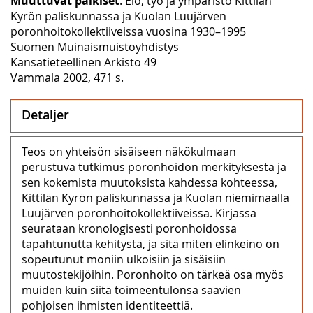
Muuttuvat palkiset
. Elo, työ ja ympäristö Kittilän
Kyrön paliskunnassa ja Kuolan Luujärven
poronhoitokollektiiveissa vuosina 1930–1995
Suomen Muinaismuistoyhdistys
Kansatieteellinen Arkisto 49
Vammala 2002, 471 s.
Detaljer
Teos on yhteisön sisäiseen näkökulmaan
perustuva tutkimus poronhoidon merkityksestä ja
sen kokemista muutoksista kahdessa kohteessa,
Kittilän Kyrön paliskunnassa ja Kuolan niemimaalla
Luujärven poronhoitokollektiiveissa. Kirjassa
seurataan kronologisesti poronhoidossa
tapahtunutta kehitystä, ja sitä miten elinkeino on
sopeutunut moniin ulkoisiin ja sisäisiin
muutostekijöihin. Poronhoito on tärkeä osa myös
muiden kuin siitä toimeentulonsa saavien
pohjoisen ihmisten identiteettiä.