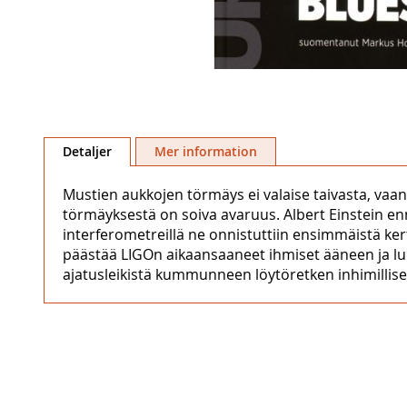
Hoppa
till
Detaljer
Mer information
början
av
Mustien aukkojen törmäys ei valaise taivasta, vaan
bildgalleriet
törmäyksestä on soiva avaruus. Albert Einstein enn
interferometreillä ne onnistuttiin ensimmäistä k
päästää LIGOn aikaansaaneet ihmiset ääneen ja luo 
ajatusleikistä kummunneen löytöretken inhimillisen