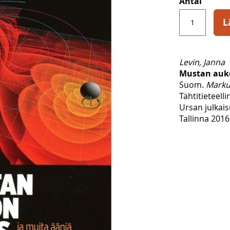
Antal
L
Levin, Janna
Mustan auk
Suom.
Marku
Tähtitieteell
Ursan julkais
Tallinna 2016