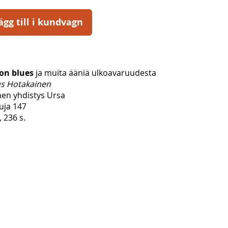
ägg till i kundvagn
on blues
ja muita ääniä ulkoavaruudesta
s Hotakainen
inen yhdistys Ursa
uja 147
, 236 s.