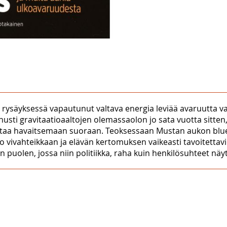
 rysäyksessä vapautunut valtava energia leviää avaruutta vav
usti gravitaatioaaltojen olemassaolon jo sata vuotta sitten,
ertaa havaitsemaan suoraan. Teoksessaan Mustan aukon blue
vivahteikkaan ja elävän kertomuksen vaikeasti tavoitettavie
 puolen, jossa niin politiikka, raha kuin henkilösuhteet näy