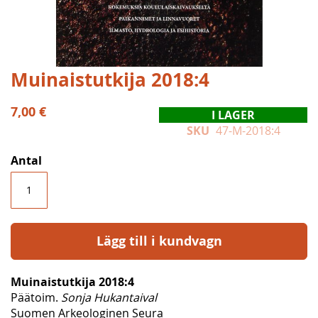
Hoppa
Muinaistutkija 2018:4
till
början
7,00 €
I LAGER
av
SKU
47-M-2018:4
bildgalleriet
Antal
Lägg till i kundvagn
Muinaistutkija 2018:4
Päätoim.
Sonja Hukantaival
Suomen Arkeologinen Seura