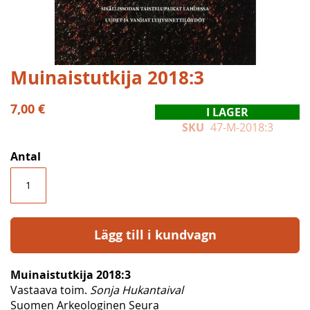
Hoppa
Muinaistutkija 2018:3
till
början
7,00 €
I LAGER
av
SKU
47-M-2018:3
bildgalleriet
Antal
Lägg till i kundvagn
Muinaistutkija 2018:3
Vastaava toim.
Sonja Hukantaival
Suomen Arkeologinen Seura