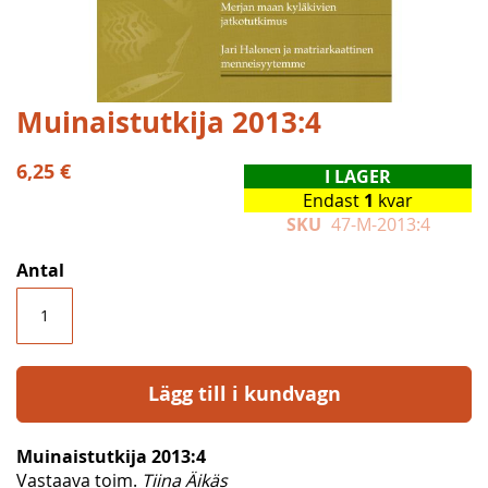
Hoppa
Muinaistutkija 2013:4
till
början
6,25 €
I LAGER
av
Endast
1
kvar
bildgalleriet
SKU
47-M-2013:4
Antal
Lägg till i kundvagn
Muinaistutkija 2013:4
Vastaava toim.
Tiina Äikäs