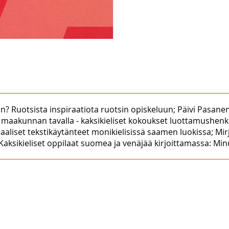
an? Ruotsista inspiraatiota ruotsin opiskeluun; Päivi Pasane
maakunnan tavalla ‒ kaksikieliset kokoukset luottamushenki
odaaliset tekstikäytänteet monikielisissä saamen luokissa; Mi
 Kaksikieliset oppilaat suomea ja venäjää kirjoittamassa: Minu