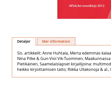
Hoppa
till
Detaljer
Mer information
början
av
Sis. artikkelit: Anne Huhtala, Merta edemmäs kala
bildgalleriet
Nina Pilke & Gun-Viol Vik-Tuominen, Maakunnassa 
Pietikäinen, Saamelaislapset kirjailijoina: multim
heikko kirjoittamisen taito; Riikka Ullakonoja & al.,