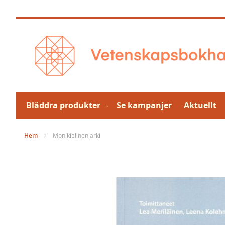
Hoppa
till
innehållet
Bläddra produkter
Se kampanjer
Aktuellt
Hem
Monikielinen arki
Hoppa
till
slutet
av
bildgalleriet