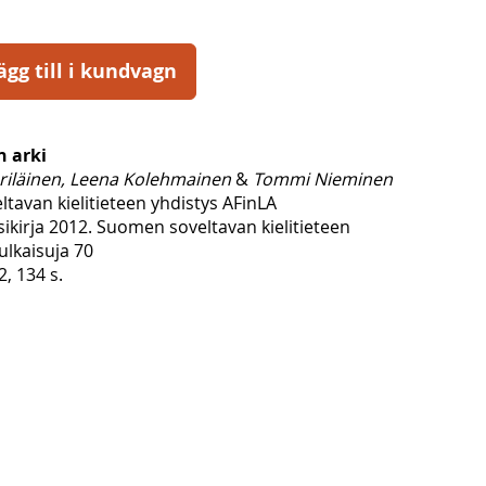
ägg till i kundvagn
n arki
riläinen, Leena Kolehmainen
&
Tommi Nieminen
tavan kielitieteen yhdistys AFinLA
ikirja 2012. Suomen soveltavan kielitieteen
ulkaisuja 70
2, 134 s.