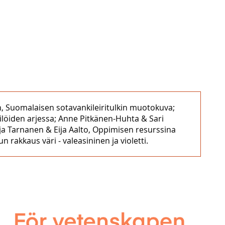
n, Suomalaisen sotavankileiritulkin muotokuva;
löiden arjessa; Anne Pitkänen-Huhta & Sari
rja Tarnanen & Eija Aalto, Oppimisen resurssina
n rakkaus väri ‒ valeasininen ja violetti.