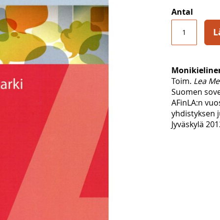
Antal
L
Monikieline
Toim.
Lea Me
Suomen sovel
AFinLA:n vuos
yhdistyksen j
Jyväskylä 201