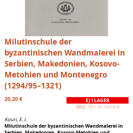
Hoppa
Milutinschule der
till
byzantinischen Wandmalerei in
början
av
Serbien, Makedonien, Kosovo-
bildgalleriet
Metohien und Montenegro
(1294/95–1321)
20,20 €
EJ I LAGER
SKU
951-41-0418-8
Kouri, E. I.
Milutinschule der byzantinischen Wandmalerei in
Serbien, Makedonien, Kosovo-Metohien und