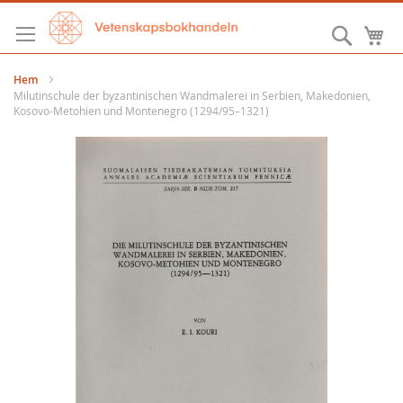
Hoppa
till
Sök
M
innehållet
Hem
Milutinschule der byzantinischen Wandmalerei in Serbien, Makedonien,
Kosovo-Metohien und Montenegro (1294/95–1321)
Hoppa
till
slutet
av
bildgalleriet