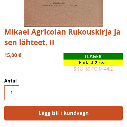
Hoppa
Mikael Agricolan Rukouskirja ja
till
sen lähteet. II
början
av
bildgalleriet
15,00 €
I LAGER
Endast
2
kvar
SKU
69-TOIM-44:2
Antal
Lägg till i kundvagn