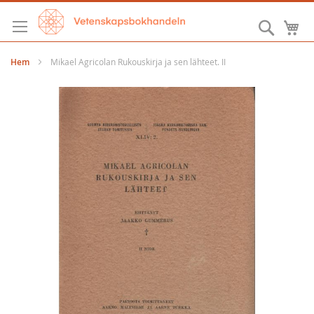
Hoppa
till
Sök
M
innehållet
Hem
Mikael Agricolan Rukouskirja ja sen lähteet. II
Hoppa
till
slutet
av
bildgalleriet