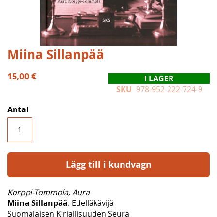
Hoppa
Miina Sillanpää
till
början
15,00 €
I LAGER
av
SKU
978-952-222-724-9
bildgalleriet
Antal
Lägg till i kundvagn
Korppi-Tommola, Aura
Miina Sillanpää
. Edelläkävijä
Suomalaisen Kirjallisuuden Seura