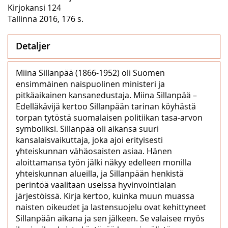
Kirjokansi 124
Tallinna 2016, 176 s.
Detaljer
Miina Sillanpää (1866-1952) oli Suomen
ensimmäinen naispuolinen ministeri ja
pitkäaikainen kansanedustaja. Miina Sillanpää –
Edelläkävijä kertoo Sillanpään tarinan köyhästä
torpan tytöstä suomalaisen politiikan tasa-arvon
symboliksi. Sillanpää oli aikansa suuri
kansalaisvaikuttaja, joka ajoi erityisesti
yhteiskunnan vähäosaisten asiaa. Hänen
aloittamansa työn jälki näkyy edelleen monilla
yhteiskunnan alueilla, ja Sillanpään henkistä
perintöä vaalitaan useissa hyvinvointialan
järjestöissä. Kirja kertoo, kuinka muun muassa
naisten oikeudet ja lastensuojelu ovat kehittyneet
Sillanpään aikana ja sen jälkeen. Se valaisee myös