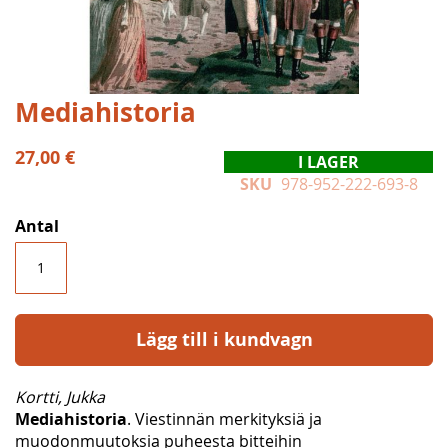
Hoppa
Mediahistoria
till
början
27,00 €
I LAGER
av
SKU
978-952-222-693-8
bildgalleriet
Antal
Lägg till i kundvagn
Kortti, Jukka
Mediahistoria
. Viestinnän merkityksiä ja
muodonmuutoksia puheesta bitteihin