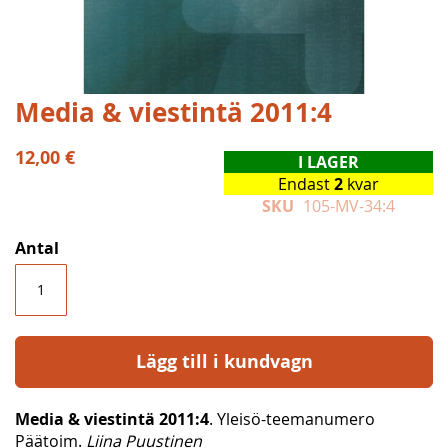
Hoppa
Media & viestintä 2011:4
till
början
12,00 €
I LAGER
av
Endast
2
kvar
bildgalleriet
SKU
105-MV-34:4
Antal
Lägg till i kundvagn
Media & viestintä 2011:4
. Yleisö-teemanumero
Päätoim.
Liina Puustinen