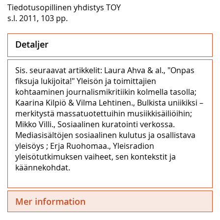
Tiedotusopillinen yhdistys TOY
s.l. 2011, 103 pp.
Detaljer
Sis. seuraavat artikkelit: Laura Ahva & al., "Onpas
fiksuja lukijoita!" Yleisön ja toimittajien
kohtaaminen journalismikritiikin kolmella tasolla;
Kaarina Kilpiö & Vilma Lehtinen., Bulkista uniikiksi –
merkitystä massatuotettuihin musiikkisäiliöihin;
Mikko Villi., Sosiaalinen kuratointi verkossa.
Mediasisältöjen sosiaalinen kulutus ja osallistava
yleisöys ; Erja Ruohomaa., Yleisradion
yleisötutkimuksen vaiheet, sen kontekstit ja
käännekohdat.
Mer information