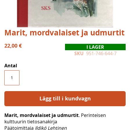
Hoppa
Marit, mordvalaiset ja udmurtit
till
början
22,00 €
I LAGER
av
SKU
951-746-644-7
bildgalleriet
Antal
Lägg till i kundvagn
Marit, mordvalaiset ja udmurtit
. Perinteisen
kulttuurin tietosanakirja
Päätoimittaja
Ildikó Lehtinen