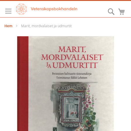
Hoppa
till
Sök
M
innehållet
Hem
Marit, mordvalaiset ja udmurtit
Hoppa
till
slutet
av
bildgalleriet