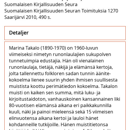
Suomalaisen Kirjallisuuden Seura
Suomalaisen Kirjallisuuden Seuran Toimituksia 1270
Saarijärvi 2010, 490 s.
Detaljer
Marina Takalo (1890-1970) on 1960-luvun
viimeiseksi nimetyn runonlaulajien sukupolven
tunnetuimpia edustajia. Hän oli vienalainen
runonlaulaja, tietäjä, näkijä ja elämänsä kertoja,
jolta tallennettu folkloren sadan tunnin äänite-
kokoelma lienee suurin yhden ihmisen suullisesta
muistista koottu perimätiedon kokoelma. Takalon
muisti on kaiken sen summa, mitä luku- ja
kirjoitustaidoton, vanhauskoinen kansannainen liki
80-vuotisen elämänsä aikana eri paikkakunnilla
kuuli, näki ja painoi mieleensä sekä 15 viimeisen
elinvuotensa aikana kertoi ja lauloi hänet
kohdanneille tutkijoille. Hänen muistitietonsa