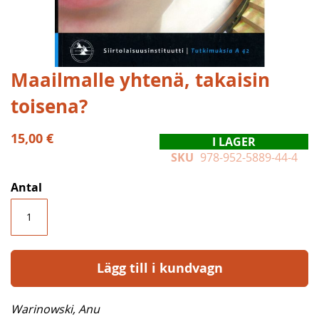
Hoppa
Maailmalle yhtenä, takaisin
till
toisena?
början
av
bildgalleriet
15,00 €
I LAGER
SKU
978-952-5889-44-4
Antal
Lägg till i kundvagn
Warinowski, Anu