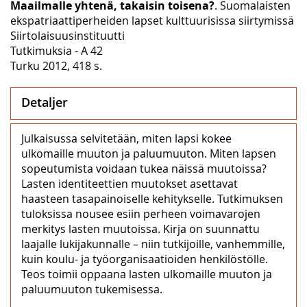
Maailmalle yhtenä, takaisin toisena?
. Suomalaisten
ekspatriaattiperheiden lapset kulttuurisissa siirtymissä
Siirtolaisuusinstituutti
Tutkimuksia - A 42
Turku 2012, 418 s.
Detaljer
Julkaisussa selvitetään, miten lapsi kokee
ulkomaille muuton ja paluumuuton. Miten lapsen
sopeutumista voidaan tukea näissä muutoissa?
Lasten identiteettien muutokset asettavat
haasteen tasapainoiselle kehitykselle. Tutkimuksen
tuloksissa nousee esiin perheen voimavarojen
merkitys lasten muutoissa. Kirja on suunnattu
laajalle lukijakunnalle – niin tutkijoille, vanhemmille,
kuin koulu- ja työorganisaatioiden henkilöstölle.
Teos toimii oppaana lasten ulkomaille muuton ja
paluumuuton tukemisessa.