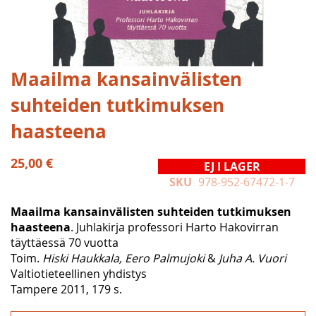
Hoppa
Maailma kansainvälisten
till
suhteiden tutkimuksen
början
av
haasteena
bildgalleriet
25,00 €
EJ I LAGER
SKU
978-952-67472-1-7
Maailma kansainvälisten suhteiden tutkimuksen
haasteena
. Juhlakirja professori Harto Hakovirran
täyttäessä 70 vuotta
Toim.
Hiski Haukkala, Eero Palmujoki
&
Juha A. Vuori
Valtiotieteellinen yhdistys
Tampere 2011, 179 s.