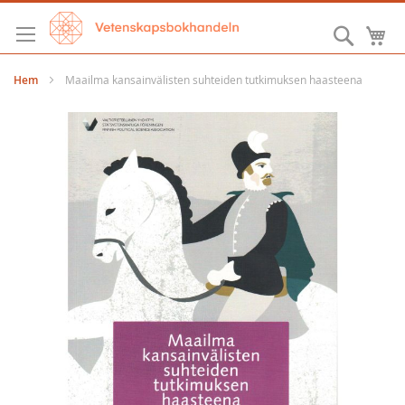
Hoppa
till
Sök
M
innehållet
Hem
Maailma kansainvälisten suhteiden tutkimuksen haasteena
Hoppa
till
slutet
av
bildgalleriet