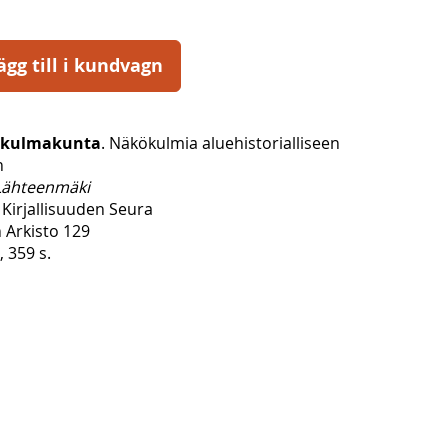
ägg till i kundvagn
, kulmakunta
. Näkökulmia aluehistorialliseen
n
Lähteenmäki
Kirjallisuuden Seura
n Arkisto 129
, 359 s.