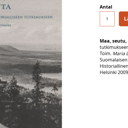
Antal
L
Maa, seutu
tutkimuksee
Toim.
Maria 
Suomalaisen 
Historialline
Helsinki 2009