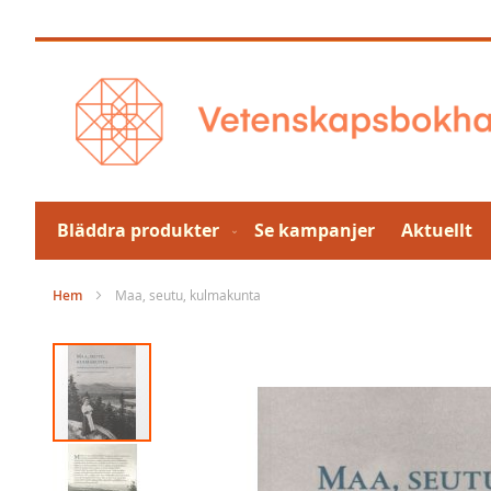
Hoppa
till
innehållet
Bläddra produkter
Se kampanjer
Aktuellt
Hem
Maa, seutu, kulmakunta
Hoppa
till
slutet
av
bildgalleriet