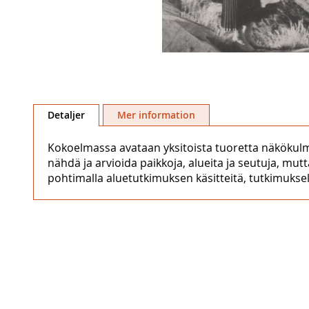
Hoppa
till
Detaljer
Mer information
början
av
Kokoelmassa avataan yksitoista tuoretta näkökulmaa
bildgalleriet
nähdä ja arvioida paikkoja, alueita ja seutuja, mu
pohtimalla aluetutkimuksen käsitteitä, tutkimuksell