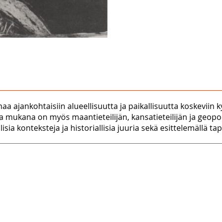
 ajankohtaisiin alueellisuutta ja paikallisuutta koskeviin k
tta mukana on myös maantieteilijän, kansatieteilijän ja geo
isia konteksteja ja historiallisia juuria sekä esittelemällä 