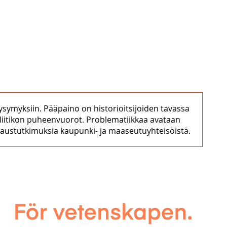
ysymyksiin. Pääpaino on historioitsijoiden tavassa
poliitikon puheenvuorot. Problematiikkaa avataan
tapaustutkimuksia kaupunki- ja maaseutuyhteisöistä.