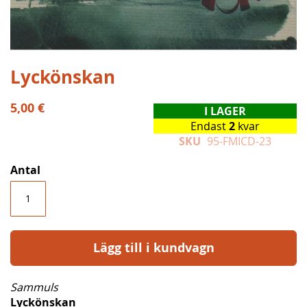
Hoppa
Lyckönskan
till
början
5,00 €
I LAGER
av
Endast
2
kvar
bildgalleriet
SKU
95-FMICD-23
Antal
Lägg till i kundvagn
Sammuls
Lyckönskan