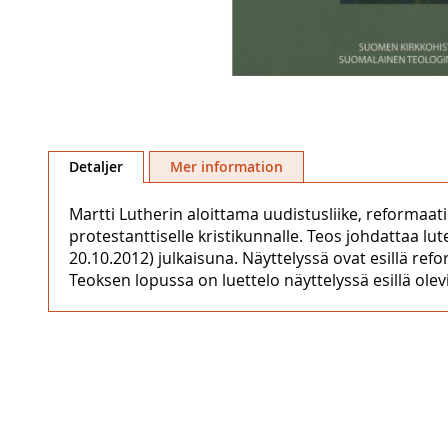
Hoppa
till
Detaljer
Mer information
början
av
Martti Lutherin aloittama uudistusliike, reformaatio
bildgalleriet
protestanttiselle kristikunnalle. Teos johdattaa lute
20.10.2012) julkaisuna. Näyttelyssä ovat esillä re
Teoksen lopussa on luettelo näyttelyssä esillä olevista