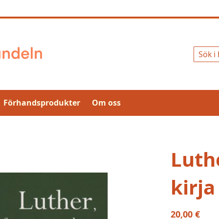
Sök
Förhandsprodukter
Om oss
Luth
kirja
20,00 €