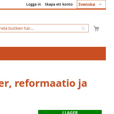
Språk
Svenska
Logga in
Skapa ett konto
Min k
Sök
er, reformaatio ja
I LAGER