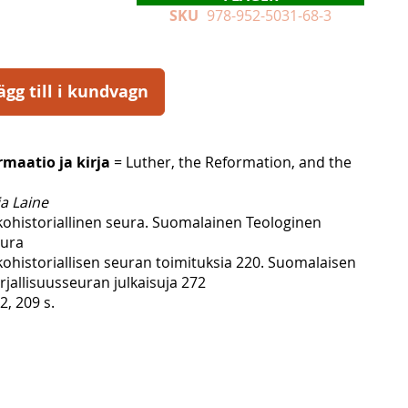
SKU
978-952-5031-68-3
ägg till i kundvagn
rmaatio ja kirja
= Luther, the Reformation, and the
ja Laine
ohistoriallinen seura. Suomalainen Teologinen
eura
ohistoriallisen seuran toimituksia 220. Suomalaisen
rjallisuusseuran julkaisuja 272
, 209 s.