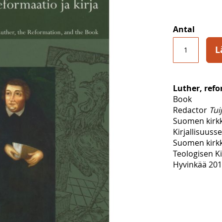
Antal
L
Luther, refo
Book
Redactor
Tui
Suomen kirkk
Kirjallisuuss
Suomen kirkk
Teologisen Ki
Hyvinkää 2012