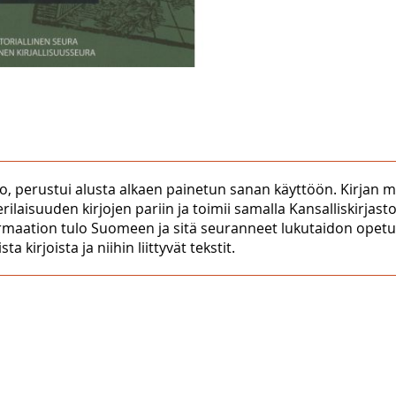
, perustui alusta alkaen painetun sanan käyttöön. Kirjan merk
rilaisuuden kirjojen pariin ja toimii samalla Kansalliskirjasto
formaation tulo Suomeen ja sitä seuranneet lukutaidon opetus
 kirjoista ja niihin liittyvät tekstit.