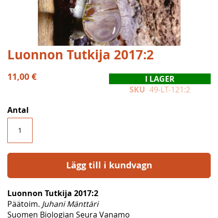
Hoppa
Luonnon Tutkija 2017:2
till
början
11,00 €
I LAGER
av
SKU
49-LT-121:2
bildgalleriet
Antal
Lägg till i kundvagn
Luonnon Tutkija 2017:2
Päätoim.
Juhani Mänttäri
Suomen Biologian Seura Vanamo