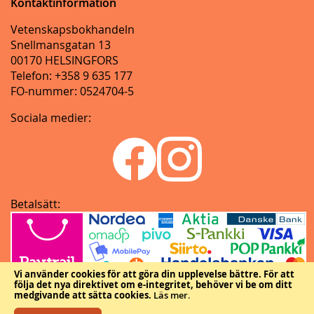
Kontaktinformation
Vetenskapsbokhandeln
Snellmansgatan 13
00170 HELSINGFORS
Telefon: +358 9 635 177
FO-nummer: 0524704-5
Sociala medier:
Betalsätt:
Vi använder cookies för att göra din upplevelse bättre.
För att
följa det nya direktivet om e-integritet, behöver vi be om ditt
medgivande att sätta cookies.
Läs mer
.