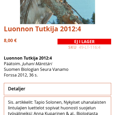
Hoppa
Luonnon Tutkija 2012:4
till
början
8,00 €
EJ I LAGER
av
SKU
49-LT-116:4
bildgalleriet
Luonnon Tutkija 2012:4
Päätoim.
Juhani Mänttäri
Suomen Biologian Seura Vanamo
Forssa 2012, 36 s.
Detaljer
Sis. artikkelit: Tapio Solonen, Nykyiset uhanalaisten
lintulajien luettelot sopivat huonosti suojelun
työvälineiksi; Anna Kuparinen & al., Biologiasta