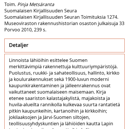
Toim.
Pinja Metsäranta
Suomalaisen Kirjallisuuden Seura
Suomalaisen Kirjallisuuden Seuran Toimituksia 1274.
Museoviraston rakennushistorian osaston julkaisuja 33
Porvoo 2010, 239 s.
Detaljer
Linnoista lähiöihin esittelee Suomen
merkittävimpiä rakennettuja kulttuuriympäristöjä.
Puolustus, ruukki- ja sahateollisuus, hallinto, kirkko
ja koulurakennukset sekä 1900-luvun moderni
kaupunkirakentaminen ja jälleenrakennus ovat
vaikuttaneet suomalaiseen maisemaan. Kirja
etenee saariston kalastajakylistä, majakoista ja
huvila-alueilta rannikolla kulkevaa suurta rantatietä
pitkin kaupunkeihin, kartanoihin ja kirkkoihin;
jokilaaksojen ja Järvi-Suomen siltojen,
teollisuusyhdyskuntien ja lähiöiden kautta Lapin