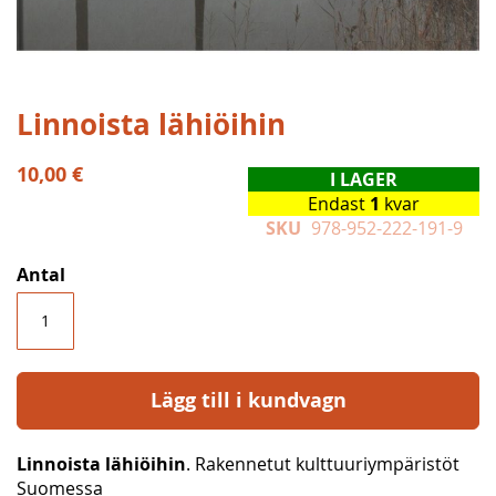
Hoppa
Linnoista lähiöihin
till
början
10,00 €
I LAGER
av
Endast
1
kvar
bildgalleriet
SKU
978-952-222-191-9
Antal
Lägg till i kundvagn
Linnoista lähiöihin
. Rakennetut kulttuuriympäristöt
Suomessa