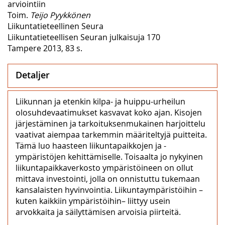
arviointiin
Toim.
Teijo Pyykkönen
Liikuntatieteellinen Seura
Liikuntatieteellisen Seuran julkaisuja 170
Tampere 2013, 83 s.
Detaljer
Liikunnan ja etenkin kilpa- ja huippu-urheilun
olosuhdevaatimukset kasvavat koko ajan. Kisojen
järjestäminen ja tarkoituksenmukainen harjoittelu
vaativat aiempaa tarkemmin määriteltyjä puitteita.
Tämä luo haasteen liikuntapaikkojen ja -
ympäristöjen kehittämiselle. Toisaalta jo nykyinen
liikuntapaikkaverkosto ympäristöineen on ollut
mittava investointi, jolla on onnistuttu tukemaan
kansalaisten hyvinvointia. Liikuntaympäristöihin –
kuten kaikkiin ympäristöihin– liittyy usein
arvokkaita ja säilyttämisen arvoisia piirteitä.