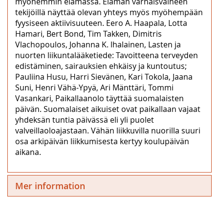
myöhemmin elämässä. Elämän varhaisvaiheen
tekijöillä näyttää olevan yhteys myös myöhempään
fyysiseen aktiivisuuteen. Eero A. Haapala, Lotta
Hamari, Bert Bond, Tim Takken, Dimitris
Vlachopoulos, Johanna K. lhalainen, Lasten ja
nuorten liikuntalääketiede: Tavoitteena terveyden
edistäminen, sairauksien ehkäisy ja kuntoutus;
Pauliina Husu, Harri Sievänen, Kari Tokola, Jaana
Suni, Henri Vähä-Ypyä, Ari Mänttäri, Tommi
Vasankari, Paikallaanolo täyttää suomalaisten
päivän. Suomalaiset aikuiset ovat paikallaan vajaat
yhdeksän tuntia päivässä eli yli puolet
valveillaoloajastaan. Vähän liikkuvilla nuorilla suuri
osa arkipäivän liikkumisesta kertyy koulupäivän
aikana.
Mer information