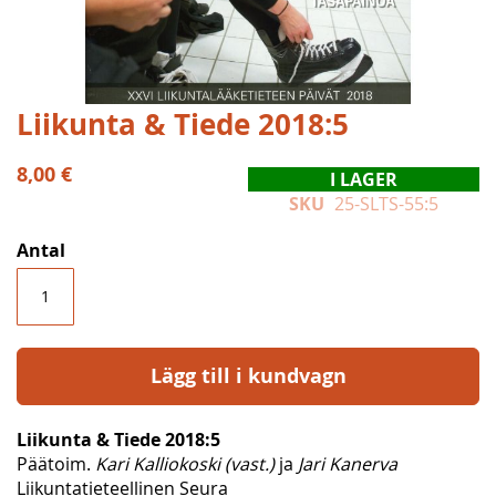
Hoppa
Liikunta & Tiede 2018:5
till
början
8,00 €
I LAGER
av
SKU
25-SLTS-55:5
bildgalleriet
Antal
Lägg till i kundvagn
Liikunta & Tiede 2018:5
Päätoim.
Kari Kalliokoski (vast.)
ja
Jari Kanerva
Liikuntatieteellinen Seura