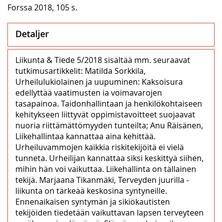
Forssa 2018, 105 s.
Detaljer
Liikunta & Tiede 5/2018 sisältää mm. seuraavat
tutkimusartikkelit: Matilda Sorkkila,
Urheilulukiolainen ja uupuminen: Kaksoisura
edellyttää vaatimusten ia voimavarojen
tasapainoa. Taidonhallintaan ja henkilökohtaiseen
kehitykseen liittyvät oppimistavoitteet suojaavat
nuoria riittämättömyyden tunteilta; Anu Räisänen,
Liikehallintaa kannattaa aina kehittää.
Urheiluvammojen kaikkia riskitekijöitä ei vielä
tunneta. Urheilijan kannattaa siksi keskittyä siihen,
mihin hän voi vaikuttaa. Liikehallinta on tällainen
tekijä. Marjaana Tikanmäki, Terveyden juurilla -
liikunta on tärkeää keskosina syntyneille.
Ennenaikaisen syntymän ja sikiökautisten
tekijöiden tiedetään vaikuttavan lapsen terveyteen