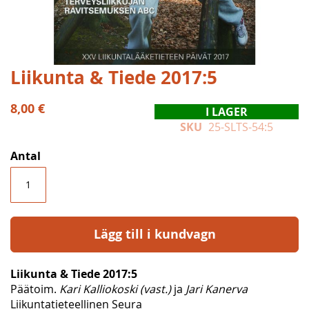
Hoppa
Liikunta & Tiede 2017:5
till
början
8,00 €
I LAGER
av
SKU
25-SLTS-54:5
bildgalleriet
Antal
Lägg till i kundvagn
Liikunta & Tiede 2017:5
Päätoim.
Kari Kalliokoski (vast.)
ja
Jari Kanerva
Liikuntatieteellinen Seura