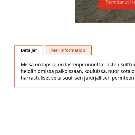
Hoppa
till
Detaljer
Mer information
början
av
Missä on lapsia, on lastenperinnettä: lasten kulttuu
bildgalleriet
heidän omissa paikoissaan, kouluissa, nuorisotaloll
harrastukset sekä suullisen ja kirjallisen perinteen l