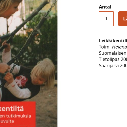
Antal
L
Leikkikentil
Toim.
Helena
Suomalaisen 
Tietolipas 20
Saarijärvi 200