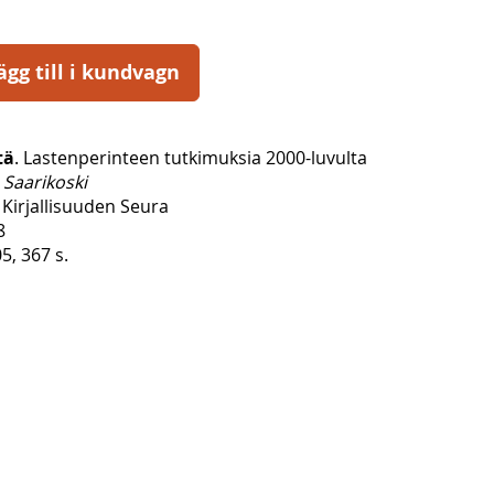
ägg till i kundvagn
tä
. Lastenperinteen tutkimuksia 2000-luvulta
 Saarikoski
Kirjallisuuden Seura
8
5, 367 s.