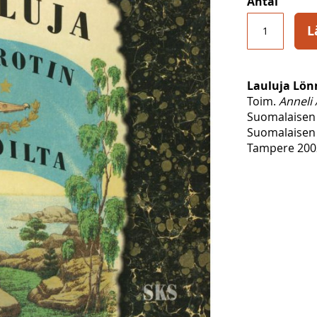
Antal
L
Lauluja Lönn
Toim.
Anneli
Suomalaisen 
Suomalaisen 
Tampere 2002