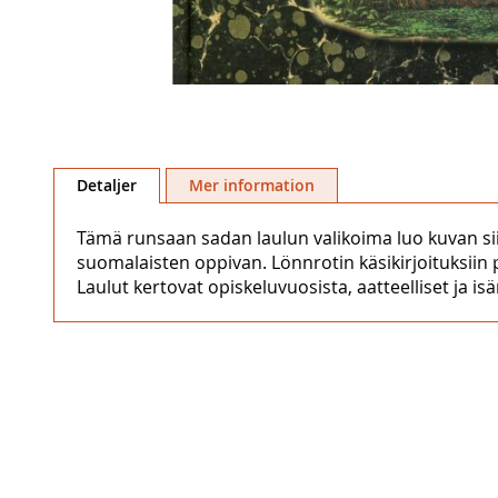
Hoppa
till
Detaljer
Mer information
början
av
Tämä runsaan sadan laulun valikoima luo kuvan siitä, 
bildgalleriet
suomalaisten oppivan. Lönnrotin käsikirjoituksiin
Laulut kertovat opiskeluvuosista, aatteelliset ja i