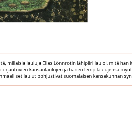
millaisia lauluja Elias Lönnrotin lähipiiri lauloi, mitä hän it
 pohjautuvien kansanlaulujen ja hänen lempilaulujensa myöt
sänmaalliset laulut pohjustivat suomalaisen kansakunnan synty