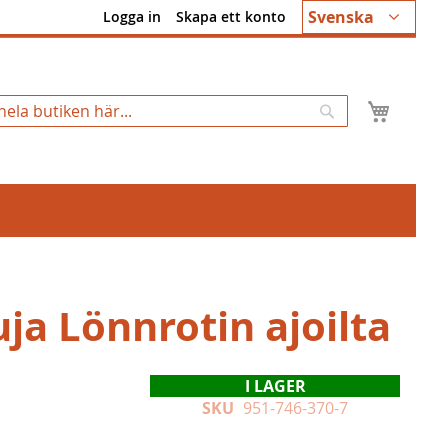
Språk
Svenska
Logga in
Skapa ett konto
Min k
Sök
ja Lönnrotin ajoilta
I LAGER
SKU
951-746-370-7