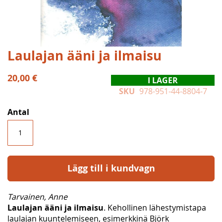
Hoppa
Laulajan ääni ja ilmaisu
till
början
20,00 €
I LAGER
av
SKU
978-951-44-8804-7
bildgalleriet
Antal
Lägg till i kundvagn
Tarvainen, Anne
Laulajan ääni ja ilmaisu
. Kehollinen lähestymistapa
laulajan kuuntelemiseen, esimerkkinä Björk