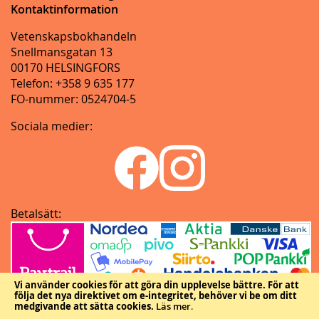
Kontaktinformation
Vetenskapsbokhandeln
Snellmansgatan 13
00170 HELSINGFORS
Telefon: +358 9 635 177
FO-nummer: 0524704-5
Sociala medier:
Betalsätt:
Vi använder cookies för att göra din upplevelse bättre.
För att
följa det nya direktivet om e-integritet, behöver vi be om ditt
medgivande att sätta cookies.
Läs mer
.