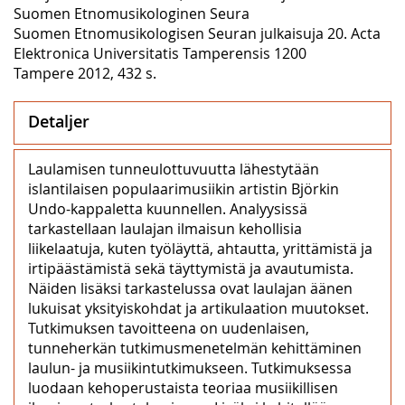
Suomen Etnomusikologinen Seura
Suomen Etnomusikologisen Seuran julkaisuja 20. Acta
Elektronica Universitatis Tamperensis 1200
Tampere 2012, 432 s.
Detaljer
Laulamisen tunneulottuvuutta lähestytään
islantilaisen populaarimusiikin artistin Björkin
Undo-kappaletta kuunnellen. Analyysissä
tarkastellaan laulajan ilmaisun kehollisia
liikelaatuja, kuten työläyttä, ahtautta, yrittämistä ja
irtipäästämistä sekä täyttymistä ja avautumista.
Näiden lisäksi tarkastelussa ovat laulajan äänen
lukuisat yksityiskohdat ja artikulaation muutokset.
Tutkimuksen tavoitteena on uudenlaisen,
tunneherkän tutkimusmenetelmän kehittäminen
laulun- ja musiikintutkimukseen. Tutkimuksessa
luodaan kehoperustaista teoriaa musiikillisen