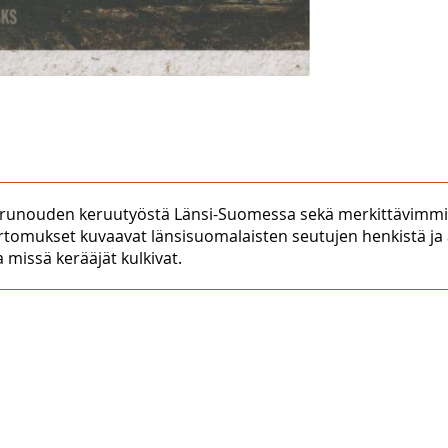
nrunouden keruutyöstä Länsi-Suomessa sekä merkittävimmis
mukset kuvaavat länsisuomalaisten seutujen henkistä ja ain
 missä kerääjät kulkivat.