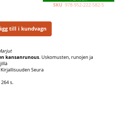
SKU
978-952-222-582-5
ägg till i kundvagn
Marjut
en kansanrunous
. Uskomusten, runojen ja
illä
Kirjallisuuden Seura
 264 s.