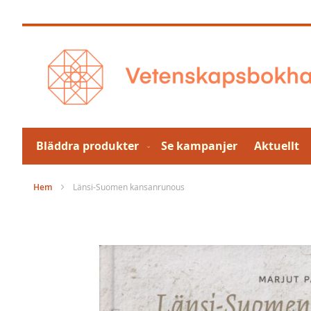
Hoppa
till
innehållet
Bläddra produkter
Se kampanjer
Aktuellt
Hem
Länsi-Suomen kansanrunous
Hoppa
till
slutet
av
bildgalleriet