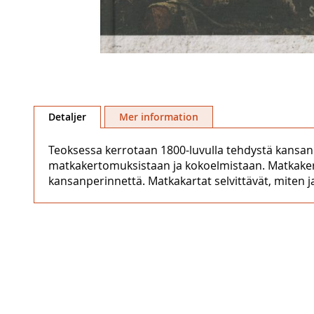
Hoppa
till
Detaljer
Mer information
början
av
Teoksessa kerrotaan 1800-luvulla tehdystä kansa
bildgalleriet
matkakertomuksistaan ja kokoelmistaan. Matkakerto
kansanperinnettä. Matkakartat selvittävät, miten ja