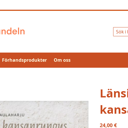
Sök
Förhandsprodukter
Om oss
Läns
kans
24,00 €