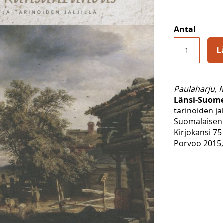
Antal
L
Paulaharju, 
Länsi-Suom
tarinoiden jälj
Suomalaisen 
Kirjokansi 75
Porvoo 2015,