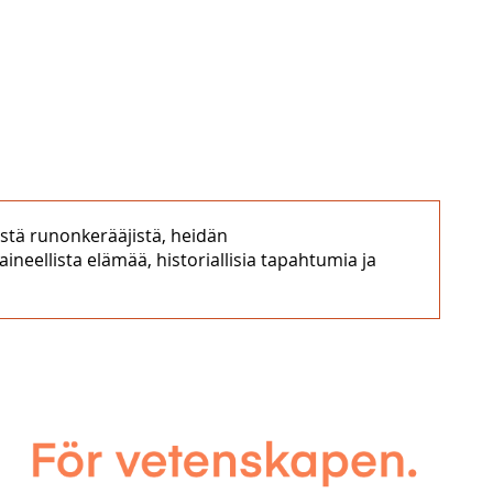
tä runonkerääjistä, heidän
eellista elämää, historiallisia tapahtumia ja