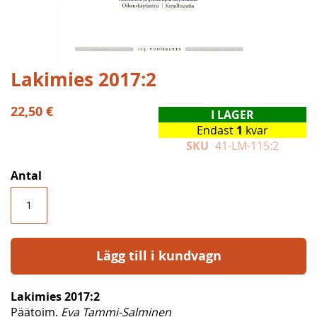
Hoppa
Lakimies 2017:2
till
början
22,50 €
I LAGER
av
Endast
1
kvar
bildgalleriet
SKU
41-LM-115:2
Antal
Lägg till i kundvagn
Lakimies 2017:2
Päätoim.
Eva Tammi-Salminen