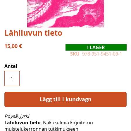
Hoppa
Lähiluvun tieto
till
början
15,00 €
I LAGER
av
SKU
978-951-9451-09-1
bildgalleriet
Antal
Lägg till i kundvagn
Pöysä, Jyrki
Lähiluvun tieto
. Näkökulmia kirjoitetun
muistelukerronnan tutkimukseen