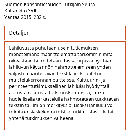
Suomen Kansantietouden Tutkijain Seura
Kultaneito XVII
Vantaa 2015, 282 s.
Detaljer
Lähiluvusta puhutaan usein tutkimuksen
menetelmänä määrittelemättä tarkemmin mitä
oikeastaan tarkoitetaan. Tässä kirjassa pyritään
lähiluvun käytännön hahmottelemiseen yhden
väljästi määriteltävän tekstilajin, kirjoitetun
muistelukerronnan puitteissa. Kulttuurin- ja
perinteentutkimuksellinen lähiluku hyödyntää
ajatusta rajatusta tutkimuskohteesta, jonka
huolellisella tarkastelulla hahmotetaan tutkittavan
tekstin tai ilmiön merkityksiä. Lisäksi lähiluku voi
toimia ensiaskeleena toisille tutkimustavoille tai
yhtenä tutkimuksen vaiheena.