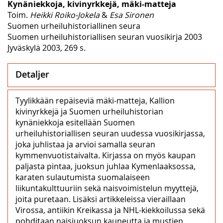
Kynäniekkoja, kivinyrkkejä, mäki-matteja
Toim.
Heikki Roiko-Jokela
&
Esa Sironen
Suomen urheiluhistoriallinen seura
Suomen urheiluhistoriallisen seuran vuosikirja 2003
Jyväskylä 2003, 269 s.
Detaljer
Tyylikkään repäiseviä mäki-matteja, Kallion
kivinyrkkejä ja Suomen urheiluhistorian
kynäniekkoja esitellään Suomen
urheiluhistoriallisen seuran uudessa vuosikirjassa,
joka juhlistaa ja arvioi samalla seuran
kymmenvuotistaivalta. Kirjassa on myös kaupan
paljasta pintaa, juoksun juhlaa Kymenlaaksossa,
karaten sulautumista suomalaiseen
liikuntakulttuuriin sekä naisvoimistelun myyttejä,
joita puretaan. Lisäksi artikkeleissa vieraillaan
Virossa, antiikin Kreikassa ja NHL-kiekkoilussa sekä
pohditaan naisjuoksun kauneutta ja mustien