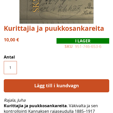
Hoppa
Kurittajia ja puukkosankareita
till
början
10,00 €
I LAGER
av
SKU
951-746-653-6
bildgalleriet
Antal
Lägg till i kundvagn
Rajala, Juha
Kurittajia ja puukkosankareita
. Väkivalta ja sen
kontrollointi Kannaksen rajaseudulla 1885–1917