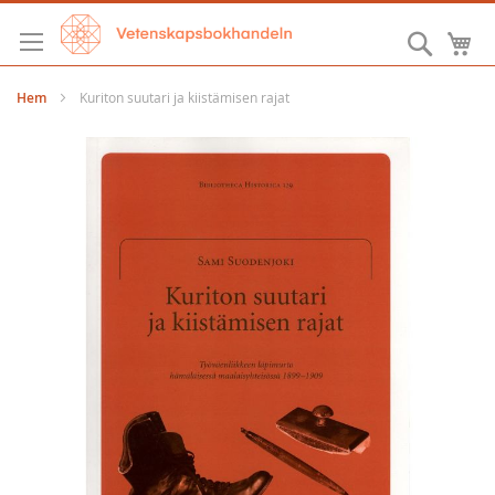
Hoppa
till
Sök
M
innehållet
Hem
Kuriton suutari ja kiistämisen rajat
Hoppa
till
slutet
av
bildgalleriet