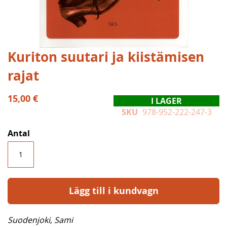
Hoppa
Kuriton suutari ja kiistämisen
till
rajat
början
av
bildgalleriet
15,00 €
I LAGER
SKU
978-952-222-247-3
Antal
Lägg till i kundvagn
Suodenjoki, Sami