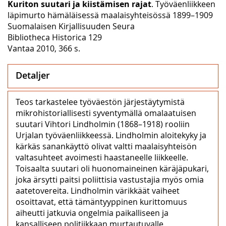
Kuriton suutari ja kiistämisen rajat
. Työväenliikkeen
läpimurto hämäläisessä maalaisyhteisössä 1899–1909
Suomalaisen Kirjallisuuden Seura
Bibliotheca Historica 129
Vantaa 2010, 366 s.
Detaljer
Teos tarkastelee työväestön järjestäytymistä
mikrohistoriallisesti syventymällä omalaatuisen
suutari Vihtori Lindholmin (1868–1918) rooliin
Urjalan työväenliikkeessä. Lindholmin aloitekyky ja
kärkäs sanankäyttö olivat valtti maalaisyhteisön
valtasuhteet avoimesti haastaneelle liikkeelle.
Toisaalta suutari oli huonomaineinen käräjäpukari,
joka ärsytti paitsi poliittisia vastustajia myös omia
aatetovereita. Lindholmin värikkäät vaiheet
osoittavat, että tämäntyyppinen kurittomuus
aiheutti jatkuvia ongelmia paikalliseen ja
kansalliseen politiikkaan murtautuvalle