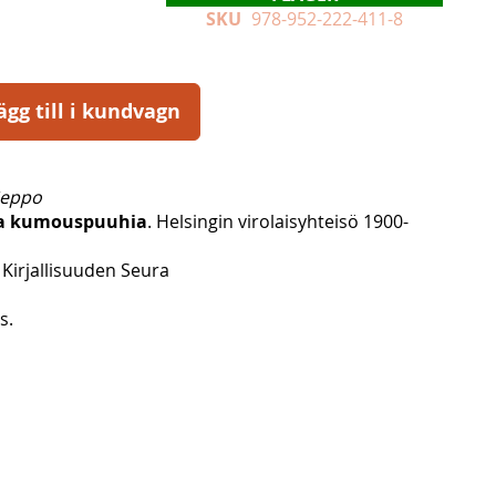
SKU
978-952-222-411-8
ägg till i kundvagn
Seppo
ja kumouspuuhia
. Helsingin virolaisyhteisö 1900-
Kirjallisuuden Seura
s.