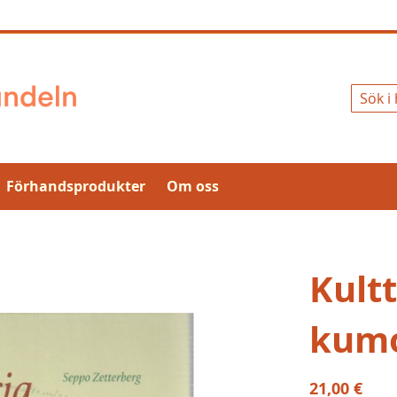
Sök
Förhandsprodukter
Om oss
Kultt
kum
21,00 €