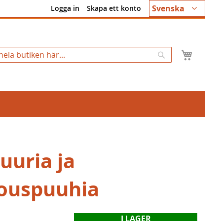
Språk
Svenska
Logga in
Skapa ett konto
Min k
Sök
uuria ja
ouspuuhia
I LAGER