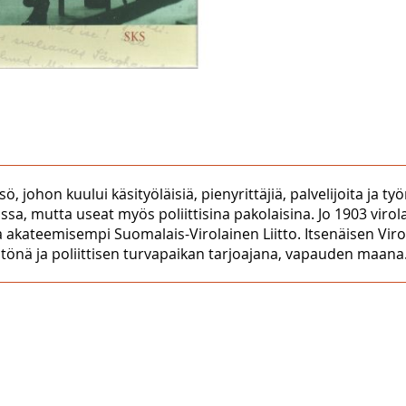
, johon kuului käsityöläisiä, pienyrittäjiä, palvelijoita ja työ
lemassa, mutta useat myös poliittisina pakolaisina. Jo 1903 vir
akateemisempi Suomalais-Virolainen Liitto. Itsenäisen Viron 
önä ja poliittisen turvapaikan tarjoajana, vapauden maana