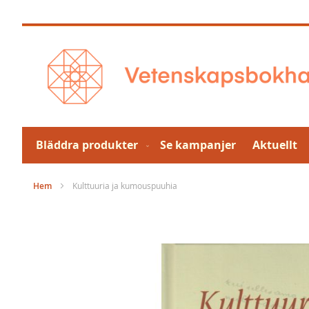
Hoppa
till
innehållet
Bläddra produkter
Se kampanjer
Aktuellt
Hem
Kulttuuria ja kumouspuuhia
Hoppa
till
slutet
av
bildgalleriet