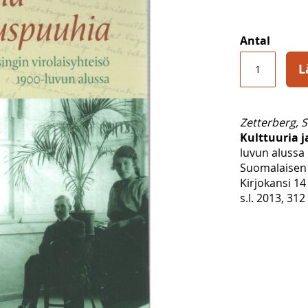
Antal
L
Zetterberg, 
Kulttuuria 
luvun alussa
Suomalaisen 
Kirjokansi 14
s.l. 2013, 312 