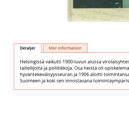
Hoppa
till
Detaljer
Mer information
början
av
Helsingissä vaikutti 1900-luvun alussa virolaisyhteisö
bildgalleriet
taiteilijoita ja poliitikkoja. Osa heistä oli opiske
hyväntekeväisyysseuran ja 1906 aloitti toimintansa 
Suomeen ja koki sen innostavana toimintaympärist