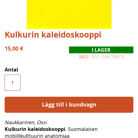
Hoppa
Kulkurin kaleidoskooppi
till
början
15,00 €
I LAGER
av
SKU
951-746-786-9
bildgalleriet
Antal
Lägg till i kundvagn
Naukkarinen, Ossi
Kulkurin kaleidoskooppi
. Suomalaisen
mobiilikulttuurin anatomiaa