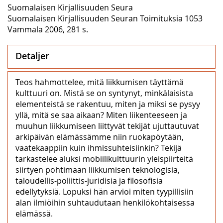
Suomalaisen Kirjallisuuden Seura
Suomalaisen Kirjallisuuden Seuran Toimituksia 1053
Vammala 2006, 281 s.
Detaljer
Teos hahmottelee, mitä liikkumisen täyttämä
kulttuuri on. Mistä se on syntynyt, minkälaisista
elementeistä se rakentuu, miten ja miksi se pysyy
yllä, mitä se saa aikaan? Miten liikenteeseen ja
muuhun liikkumiseen liittyvät tekijät ujuttautuvat
arkipäivän elämässämme niin ruokapöytään,
vaatekaappiin kuin ihmissuhteisiinkin? Tekijä
tarkastelee aluksi mobiilikulttuurin yleispiirteitä
siirtyen pohtimaan liikkumisen teknologisia,
taloudellis-poliittis-juridisia ja filosofisia
edellytyksiä. Lopuksi hän arvioi miten tyypillisiin
alan ilmiöihin suhtaudutaan henkilökohtaisessa
elämässä.