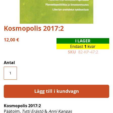
Hoppa
Kosmopolis 2017:2
till
början
12,00 €
I LAGER
av
Endast
1
kvar
bildgalleriet
SKU
82-KP-47:2
Antal
Lägg till i kundvagn
Kosmopolis 2017:2
Päätoim.
Tytti Erästö
&
Anni Kangas