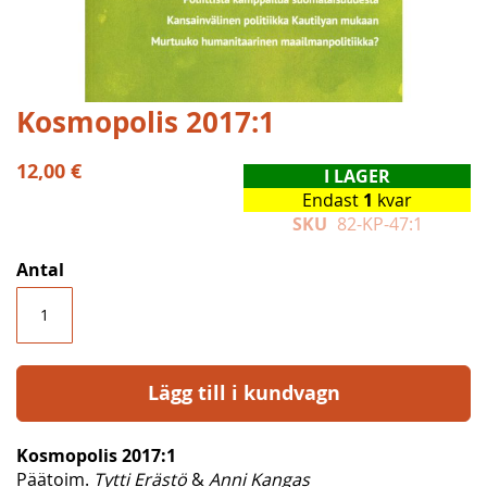
Hoppa
Kosmopolis 2017:1
till
början
12,00 €
I LAGER
av
Endast
1
kvar
bildgalleriet
SKU
82-KP-47:1
Antal
Lägg till i kundvagn
Kosmopolis 2017:1
Päätoim.
Tytti Erästö
&
Anni Kangas