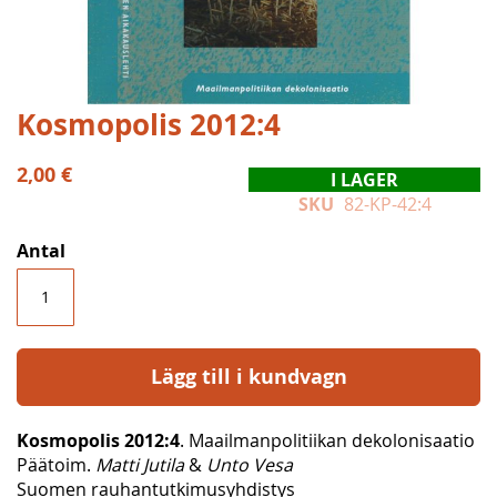
Hoppa
Kosmopolis 2012:4
till
början
2,00 €
I LAGER
av
SKU
82-KP-42:4
bildgalleriet
Antal
Lägg till i kundvagn
Kosmopolis 2012:4
. Maailmanpolitiikan dekolonisaatio
Päätoim.
Matti Jutila
&
Unto Vesa
Suomen rauhantutkimusyhdistys