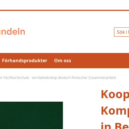
Sök
Förhandsprodukter
Om oss
er Fachhochschule - ein Kaleidoskop deutsch-finnischer Zusammenarbeit
Koop
Komp
in B