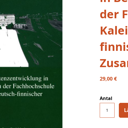
der 
Kale
finn
Zusa
29,00 €
Antal
L