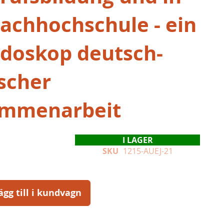
Fachhochschule - ein
idoskop deutsch-
ischer
mmenarbeit
I LAGER
SKU
1215-AUEJ-21
ägg till i kundvagn