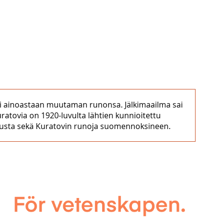
lki ainoastaan muutaman runonsa. Jälkimaailma sai
atovia on 1920-luvulta lähtien kunnioitettu
joitusta sekä Kuratovin runoja suomennoksineen.