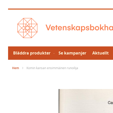
Hoppa
till
innehållet
Bläddra produkter
Se kampanjer
Aktuellt
Hem
Komin kansan ensimmäinen runoilija
Hoppa
till
slutet
av
bildgalleriet