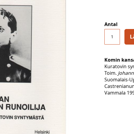
Antal
L
Komin kansa
Kuratovin sy
Toim.
Johann
Suomalais-Ug
Castrenianum
Vammala 1990