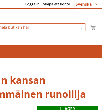
Språk
Svenska
Logga in
Skapa ett konto
Min k
Sök
n kansan
mmäinen runoilija
I LAGER