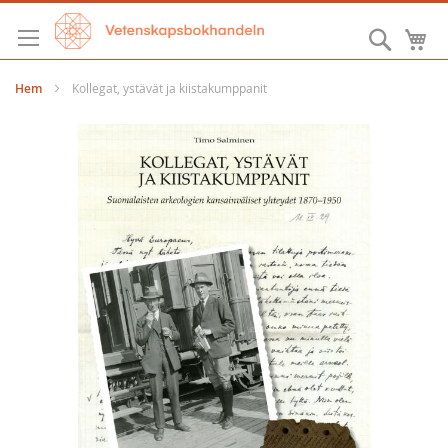
Hoppa
till
Sök
M
innehållet
Hem
Kollegat, ystävät ja kiistakumppanit
Hoppa
till
slutet
av
bildgalleriet