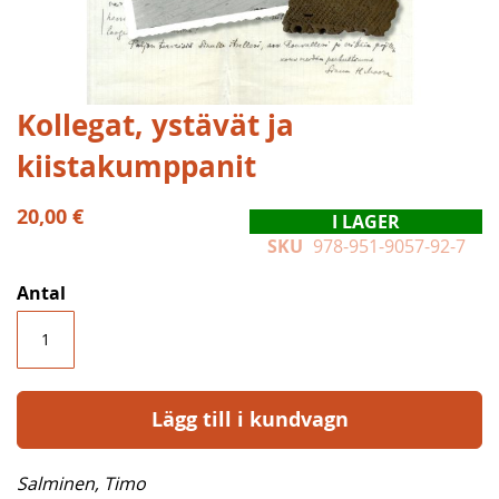
Hoppa
Kollegat, ystävät ja
till
kiistakumppanit
början
av
bildgalleriet
20,00 €
I LAGER
SKU
978-951-9057-92-7
Antal
Lägg till i kundvagn
Salminen, Timo