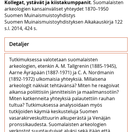
Kollegat, ystävät ja kiistakumppanit
. Suomalaisten
arkeologien kansainväliset yhteydet 1870–1950
Suomen Muinaismuistoyhdistys
Suomen Muinaismuistoyhdistyksen Aikakauskirja 122
s.l. 2014, 424 s.
Detaljer
Tutkimuksessa valotetaan suomalaisten
arkeologien, etenkin A. M. Tallgrenin (1885‒1945),
Aarne Äyräpään (1887‒1971) ja C. A. Nordmanin
(1892‒1972) ulkomaisia yhteyksiä. Millaisena
arkeologit näkivät tehtävänsä? Miten he reagoivat
aikansa poliittisiin jännitteisiin ja maailmansotiin?
Miten katkenneita yhteyksiä palautettiin rauhan
tultua? Tutkimuksessa analysoidaan myös
tutkijoiden käymiä keskusteluja Suomen
vasarakirveskulttuurin alkuperästä ja Venäjän
pronssikaudesta. Suomalaisten arkeologien
verkostot suuntautuivat aluksi sekä itään että