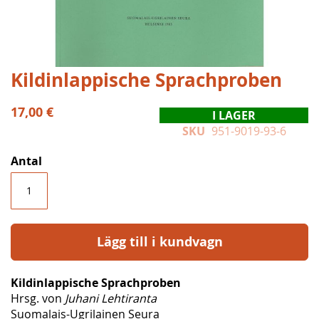
Hoppa
Kildinlappische Sprachproben
till
början
17,00 €
I LAGER
av
SKU
951-9019-93-6
bildgalleriet
Antal
Lägg till i kundvagn
Kildinlappische Sprachproben
Hrsg. von
Juhani Lehtiranta
Suomalais-Ugrilainen Seura