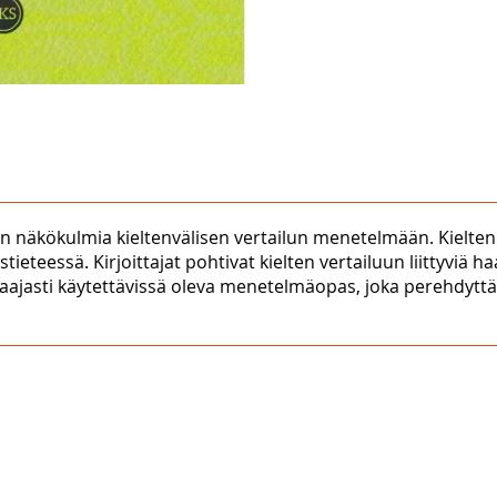
jen näkökulmia kieltenvälisen vertailun menetelmään. Kielten
eteessä. Kirjoittajat pohtivat kielten vertailuun liittyviä ha
laajasti käytettävissä oleva menetelmäopas, joka perehdyttää