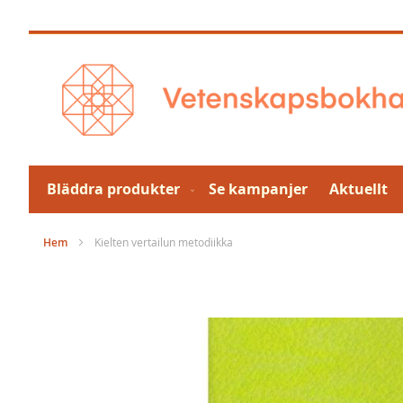
Hoppa
till
innehållet
Bläddra produkter
Se kampanjer
Aktuellt
Hem
Kielten vertailun metodiikka
Hoppa
till
slutet
av
bildgalleriet