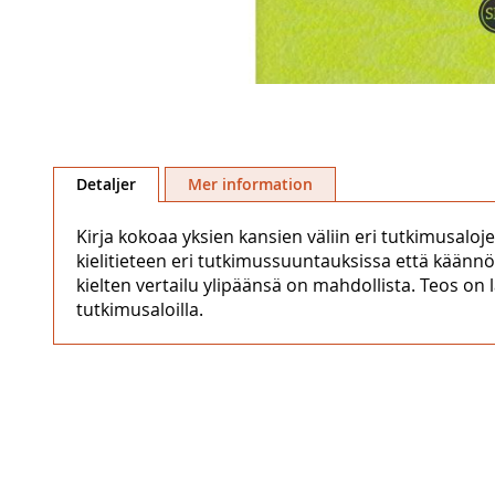
Hoppa
till
Detaljer
Mer information
början
av
Kirja kokoaa yksien kansien väliin eri tutkimusalo
bildgalleriet
kielitieteen eri tutkimussuuntauksissa että käännösti
kielten vertailu ylipäänsä on mahdollista. Teos on 
tutkimusaloilla.