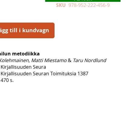
SKU
978-952-222-456-9
ägg till i kundvagn
ailun metodiikka
Kolehmainen, Matti Miestamo
&
Taru Nordlund
Kirjallisuuden Seura
Kirjallisuuden Seuran Toimituksia 1387
470 s.