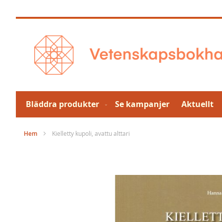
Hoppa
till
innehållet
Bläddra produkter
Se kampanjer
Aktuellt
Hem
Kielletty kupoli, avattu alttari
Hoppa
till
slutet
av
bildgalleriet