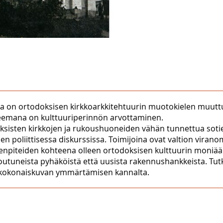
ena on ortodoksisen kirkkoarkkitehtuurin muotokielen muuttu
a teemana on kulttuuriperinnön arvottaminen.
ksisten kirkkojen ja rukoushuoneiden vähän tunnettua sotien
n poliittisessa diskurssissa. Toimijoina ovat valtion viranom
enpiteiden kohteena olleen ortodoksisen kulttuurin moniääni
outuneista pyhäköistä että uusista rakennushankkeista. Tut
 on kokonaiskuvan ymmärtämisen kannalta.