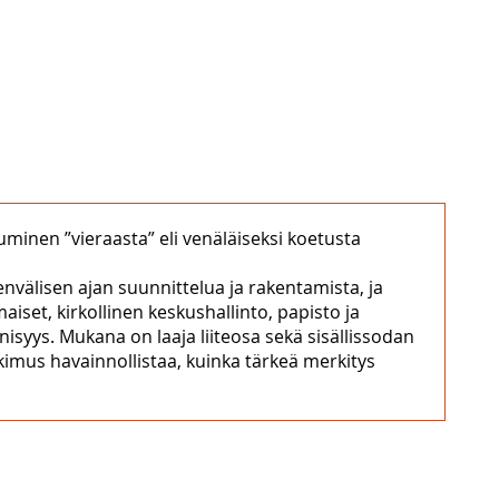
minen ”vieraasta” eli venäläiseksi koetusta
välisen ajan suunnittelua ja rakentamista, ja
aiset, kirkollinen keskushallinto, papisto ja
syys. Mukana on laaja liiteosa sekä sisällissodan
kimus havainnollistaa, kuinka tärkeä merkitys