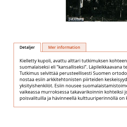
Hoppa
till
Detaljer
Mer information
början
av
Kielletty kupoli, avattu alttari tutkimuksen kohte
bildgalleriet
suomalaiseksi eli ”kansalliseksi”. Läpileikkaavan
Tutkimus selvittää perusteellisesti Suomen ortodo
nostaa esiin arkkitehtonisten piirteiden keskeisyyde
yksityishenkilöt. Esiin nousee suomalaistamistoim
vaikeassa murroksessa takavarikoinnin kohteiksi j
poisvalituilla ja hävinneellä kulttuuriperinnöllä