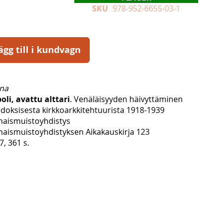
SKU
978-952-6655-03-1
ägg till i kundvagn
na
oli, avattu alttari
. Venäläisyyden häivyttäminen
oksisesta kirkkoarkkitehtuurista 1918-1939
aismuistoyhdistys
ismuistoyhdistyksen Aikakauskirja 123
, 361 s.