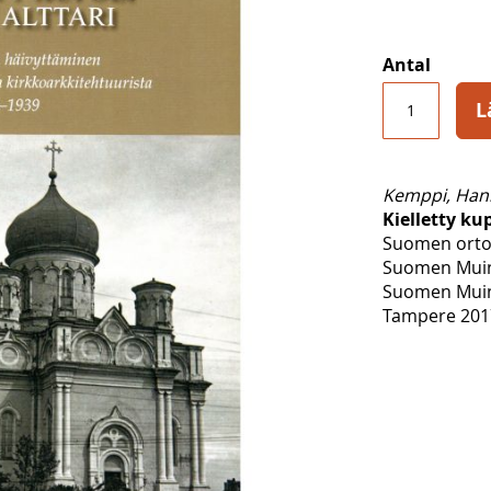
Antal
L
Kemppi, Han
Kielletty kup
Suomen ortod
Suomen Muin
Suomen Muina
Tampere 2017