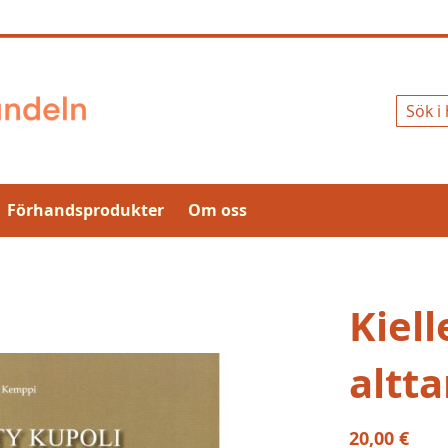
Sök
Förhandsprodukter
Om oss
Kiell
altta
20,00 €