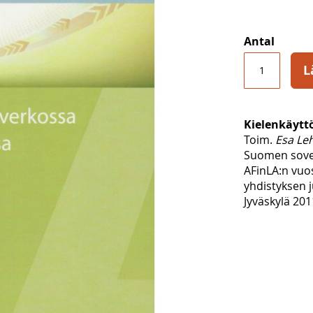
Antal
L
Kielenkäyttö
Toim.
Esa Leh
Suomen sovel
AFinLA:n vuos
yhdistyksen j
Jyväskylä 201