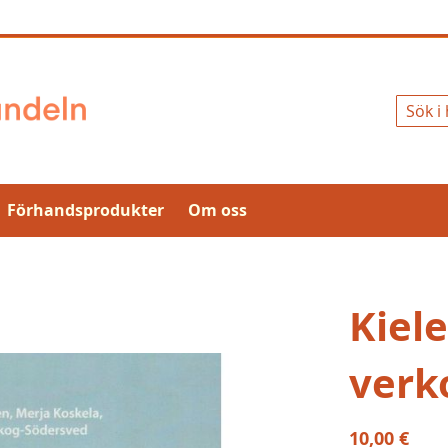
Sök
Förhandsprodukter
Om oss
Kiel
verk
10,00 €