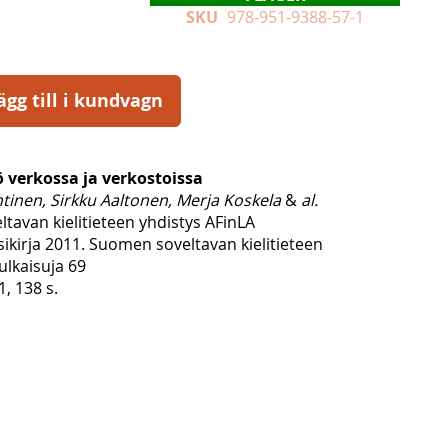
SKU
978-951-9388-57-1
ägg till i kundvagn
 verkossa ja verkostoissa
tinen, Sirkku Aaltonen, Merja Koskela
&
al.
tavan kielitieteen yhdistys AFinLA
ikirja 2011. Suomen soveltavan kielitieteen
ulkaisuja 69
1, 138 s.