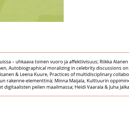
teluissa – uhkaava toinen vuoro ja affektiivisuus; Riikka Alane
, Autobiographical moralizing in celebrity discussions on 
Keisanen & Leena Kuure, Practices of multidisciplinary colla
telun rakenne-elementtinä; Minna Maijala, Kulttuurin oppimi
 digitaalisten pelien maailmassa; Heidi Vaarala & Juha Jalkan