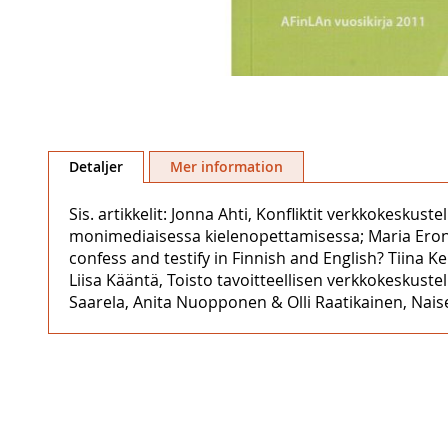
Hoppa
till
Detaljer
Mer information
början
av
Sis. artikkelit: Jonna Ahti, Konfliktit verkkokeskus
bildgalleriet
monimediaisessa kielenopettamisessa; Maria Eronen
confess and testify in Finnish and English? Tiina 
Liisa Kääntä, Toisto tavoitteellisen verkkokeskus
Saarela, Anita Nuopponen & Olli Raatikainen, Naiset