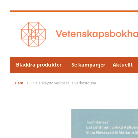
Hoppa
till
innehållet
Bläddra produkter
Se kampanjer
Aktuellt
Hem
Kielenkäyttö verkossa ja verkostoissa
Hoppa
till
slutet
av
bildgalleriet