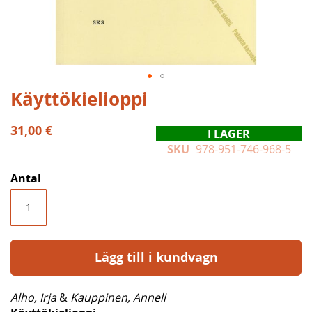
Hoppa
Käyttökielioppi
till
början
31,00 €
I LAGER
av
SKU
978-951-746-968-5
bildgalleriet
Antal
Lägg till i kundvagn
Alho, Irja
&
Kauppinen, Anneli