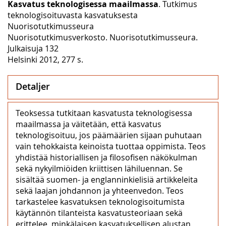
Kasvatus teknologisessa maailmassa
. Tutkimus
teknologisoituvasta kasvatuksesta
Nuorisotutkimusseura
Nuorisotutkimusverkosto. Nuorisotutkimusseura.
Julkaisuja 132
Helsinki 2012, 277 s.
Detaljer
Teoksessa tutkitaan kasvatusta teknologisessa
maailmassa ja väitetään, että kasvatus
teknologisoituu, jos päämäärien sijaan puhutaan
vain tehokkaista keinoista tuottaa oppimista. Teos
yhdistää historiallisen ja filosofisen näkökulman
sekä nykyilmiöiden kriittisen lähiluennan. Se
sisältää suomen- ja englanninkielisiä artikkeleita
sekä laajan johdannon ja yhteenvedon. Teos
tarkastelee kasvatuksen teknologisoitumista
käytännön tilanteista kasvatusteoriaan sekä
erittelee, minkälaisen kasvatuksellisen alustan