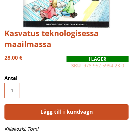
Hoppa
Kasvatus teknologisessa
till
maailmassa
början
av
bildgalleriet
28,00 €
I LAGER
SKU
978-952-5994-23-0
Antal
Lägg till i kundvagn
Kiilakoski, Tomi